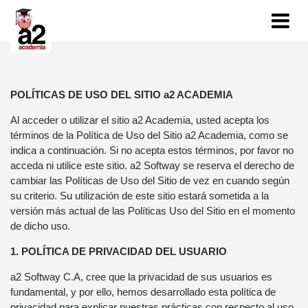
×
Cursos
Gestionar
Iniciar Sesión
*
POLÍTICAS DE USO DEL SITIO a2 ACADEMIA
Compras
Al acceder o utilizar el sitio a2 Academia, usted acepta los
Registrate
términos de la Política de Uso del Sitio a2 Academia, como se
indica a continuación. Si no acepta estos términos, por favor no
*
acceda ni utilice este sitio. a2 Softway se reserva el derecho de
Cursos
cambiar las Políticas de Uso del Sitio de vez en cuando según
su criterio. Su utilización de este sitio estará sometida a la
versión más actual de las Políticas Uso del Sitio en el momento
*
de dicho uso.
Usuarios
1. POLÍTICA DE PRIVACIDAD DEL USUARIO
a2 Softway C.A, cree que la privacidad de sus usuarios es
Estadisticas
fundamental, y por ello, hemos desarrollado esta política de
privacidad para explicar nuestras prácticas con respecto al uso