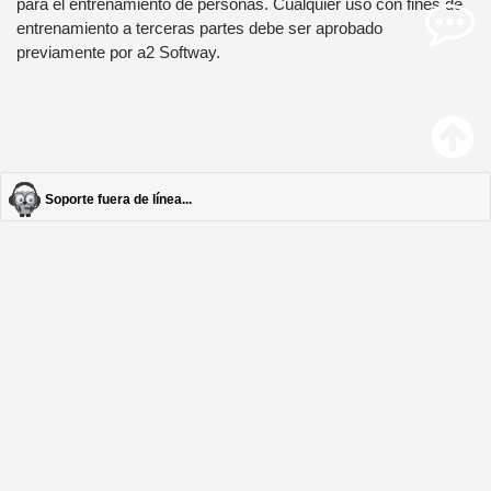
para el entrenamiento de personas. Cualquier uso con fines de
entrenamiento a terceras partes debe ser aprobado
previamente por a2 Softway.
Soporte fuera de línea...
2019 ©
a2 Academia
Todos los derechos reservados -
Politicas
de Uso
Versión:
0.3.23
Actualizado el
15/01/2018
a las
2:21:03 pm